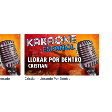
02:47
04:40
amorado
Cristian - Llorando Por Dentro