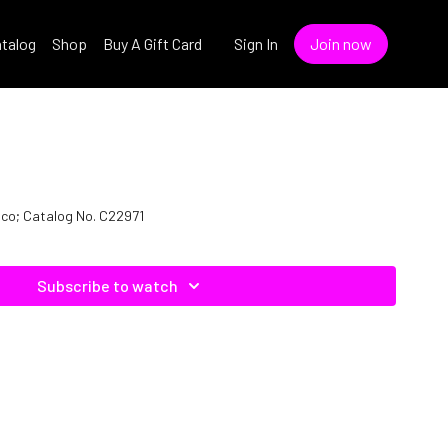
talog
Shop
Buy A Gift Card
Sign In
Join now
Cnco; Catalog No. C22971
Subscribe to watch