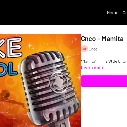
Home
Ca
Cnco - Mamita
Cnco
"Mamita" In The Style Of 
Learn more